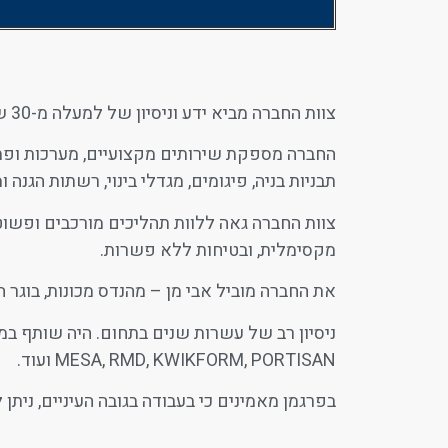
צוות החברה מביא ידע וניסיון של למעלה מ-30 שנות הנדסה, ותכנון במגוון פרוייקטים, ביניהם….
החברה מספקת שירותים מקצועיים, מערכות ופתרו
תבניות בניה, פיגומים, מגדלי בינוי, רשתות הגנה ומ
ת
צוות החברה גאה ללוות תהליכים מורכבים ופשוטי
מקסימלית, ובטיחות ללא פשרות.
בור
פיגום -
בקוטר 10
תקן
את החברה מוביל אבי מן – מהנדס מכונות, בוגר ה
מק
אירופאי
ניסיון רב של עשרות שנים בתחום. היה שותף במגו
MESA, RMD, KWIKFORM, PORTISAN ועוד.
בפרגמן מאמינים כי בעבודה בגובה העיניים, ניתן 