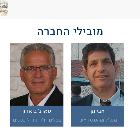
מובילי החברה
אבי מן
פארג׳ בוארון
מנכ״ל ומהנדס ראשי
בעלים ויו"ר ומנהל כספים